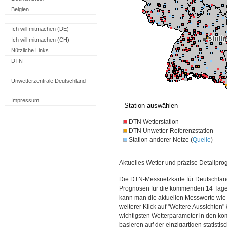
Belgien
Ich will mitmachen (DE)
Ich will mitmachen (CH)
Nützliche Links
DTN
Unwetterzentrale Deutschland
Impressum
DTN Wetterstation
DTN Unwetter-Referenzstation
Station anderer Netze (
Quelle
)
Aktuelles Wetter und präzise Detailpro
Die DTN-Messnetzkarte für Deutschland
Prognosen für die kommenden 14 Tage. 
kann man die aktuellen Messwerte wie
weiterer Klick auf "Weitere Aussichten"
wichtigsten Wetterparameter in den 
basieren auf der einzigartigen statisti