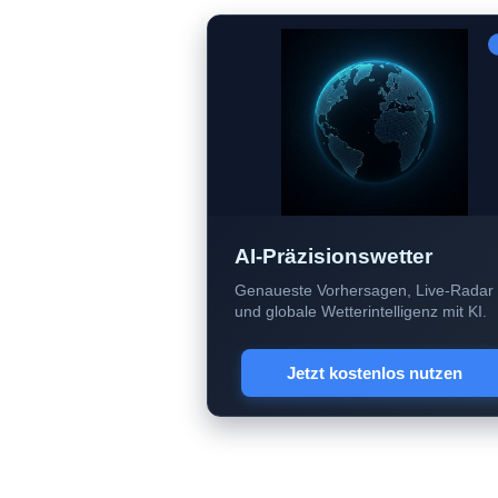
AI-Präzisionswetter
Genaueste Vorhersagen, Live-Radar
und globale Wetterintelligenz mit KI.
Jetzt kostenlos nutzen