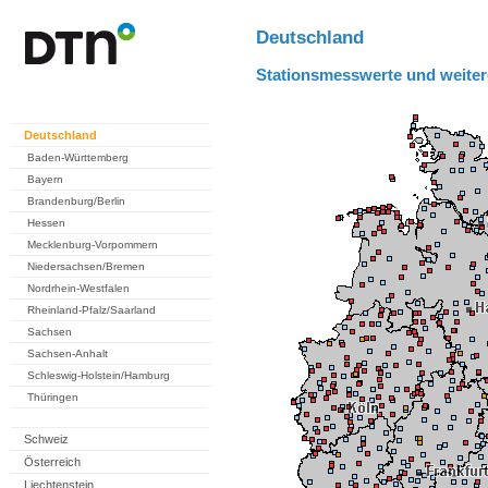
Deutschland
Stationsmesswerte und weiter
Deutschland
Baden-Württemberg
Bayern
Brandenburg/Berlin
Hessen
Mecklenburg-Vorpommern
Niedersachsen/Bremen
Nordrhein-Westfalen
Rheinland-Pfalz/Saarland
Sachsen
Sachsen-Anhalt
Schleswig-Holstein/Hamburg
Thüringen
Schweiz
Österreich
Liechtenstein