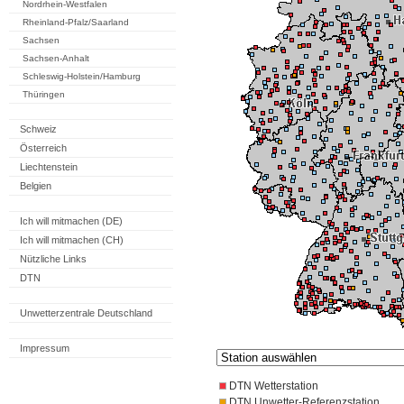
Nordrhein-Westfalen
Rheinland-Pfalz/Saarland
Sachsen
Sachsen-Anhalt
Schleswig-Holstein/Hamburg
Thüringen
Schweiz
Österreich
Liechtenstein
Belgien
Ich will mitmachen (DE)
Ich will mitmachen (CH)
Nützliche Links
DTN
Unwetterzentrale Deutschland
Impressum
DTN Wetterstation
DTN Unwetter-Referenzstation