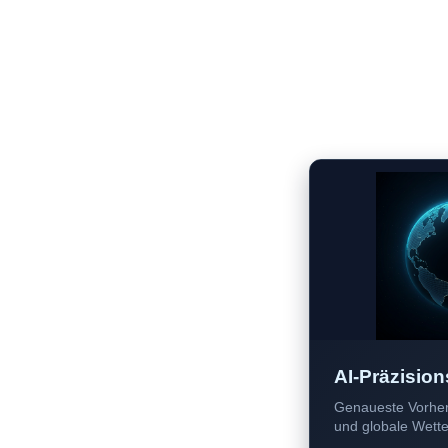
AI-Präzision
Genaueste Vorher
und globale Wetter