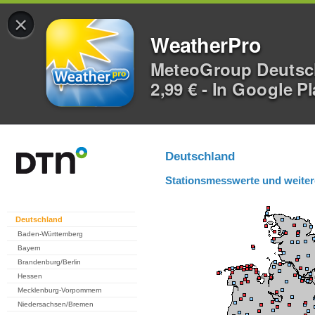
×
WeatherPro
MeteoGroup Deuts
2,99 € - In Google P
Deutschland
Stationsmesswerte und weiter
Deutschland
Baden-Württemberg
Bayern
Brandenburg/Berlin
Hessen
Mecklenburg-Vorpommern
Niedersachsen/Bremen