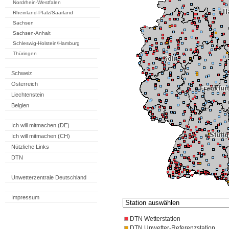
Nordrhein-Westfalen
Rheinland-Pfalz/Saarland
Sachsen
Sachsen-Anhalt
Schleswig-Holstein/Hamburg
Thüringen
Schweiz
Österreich
Liechtenstein
Belgien
Ich will mitmachen (DE)
Ich will mitmachen (CH)
Nützliche Links
DTN
Unwetterzentrale Deutschland
Impressum
DTN Wetterstation
DTN Unwetter-Referenzstation