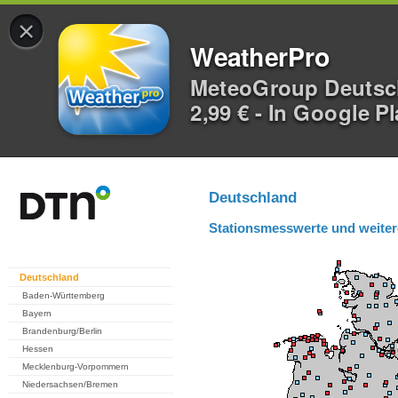
×
WeatherPro
MeteoGroup Deuts
2,99 € - In Google P
Deutschland
Stationsmesswerte und weiter
Deutschland
Baden-Württemberg
Bayern
Brandenburg/Berlin
Hessen
Mecklenburg-Vorpommern
Niedersachsen/Bremen