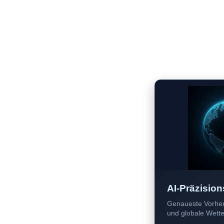
AI-Präzision
Genaueste Vorher
und globale Wetter