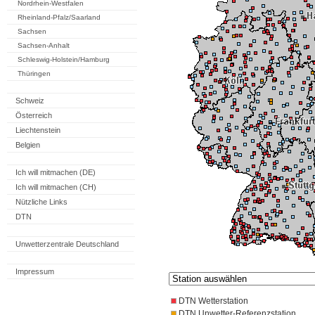
Nordrhein-Westfalen
Rheinland-Pfalz/Saarland
Sachsen
Sachsen-Anhalt
Schleswig-Holstein/Hamburg
Thüringen
Schweiz
Österreich
Liechtenstein
Belgien
Ich will mitmachen (DE)
Ich will mitmachen (CH)
Nützliche Links
DTN
Unwetterzentrale Deutschland
Impressum
DTN Wetterstation
DTN Unwetter-Referenzstation