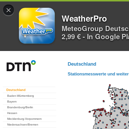
×
WeatherPro
MeteoGroup Deuts
2,99 € - In Google P
Deutschland
Stationsmesswerte und weiter
Deutschland
Baden-Württemberg
Bayern
Brandenburg/Berlin
Hessen
Mecklenburg-Vorpommern
Niedersachsen/Bremen