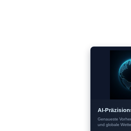
AI-Präzision
Genaueste Vorher
und globale Wetter