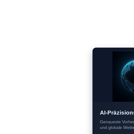
AI-Präzision
Genaueste Vorher
und globale Wetter