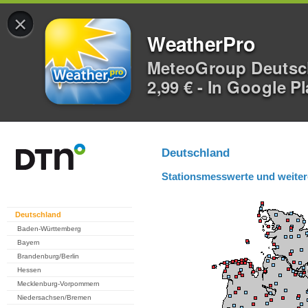
×
WeatherPro
MeteoGroup Deuts
2,99 € - In Google P
Deutschland
Stationsmesswerte und weiter
Deutschland
Baden-Württemberg
Bayern
Brandenburg/Berlin
Hessen
Mecklenburg-Vorpommern
Niedersachsen/Bremen