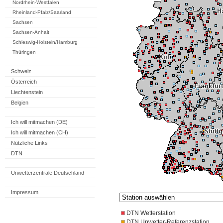
Nordrhein-Westfalen
Rheinland-Pfalz/Saarland
Sachsen
Sachsen-Anhalt
Schleswig-Holstein/Hamburg
Thüringen
Schweiz
Österreich
Liechtenstein
Belgien
Ich will mitmachen (DE)
Ich will mitmachen (CH)
Nützliche Links
DTN
Unwetterzentrale Deutschland
Impressum
DTN Wetterstation
DTN Unwetter-Referenzstation