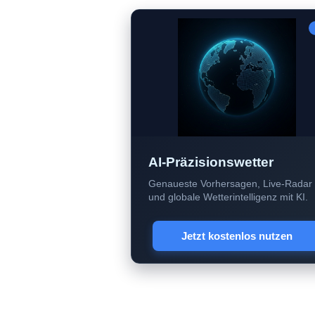
AI-Präzisionswetter
Genaueste Vorhersagen, Live-Radar
und globale Wetterintelligenz mit KI.
Jetzt kostenlos nutzen