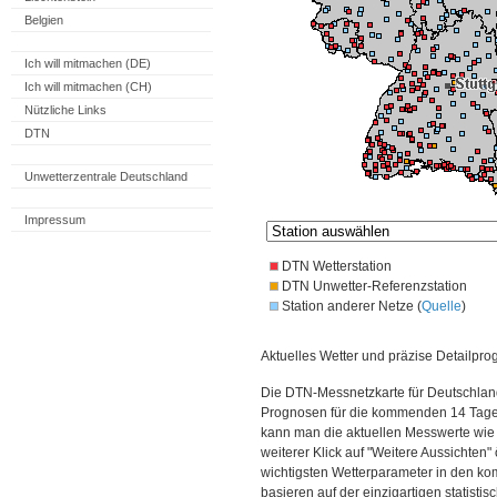
Belgien
Ich will mitmachen (DE)
Ich will mitmachen (CH)
Nützliche Links
DTN
Unwetterzentrale Deutschland
Impressum
DTN Wetterstation
DTN Unwetter-Referenzstation
Station anderer Netze (
Quelle
)
Aktuelles Wetter und präzise Detailpro
Die DTN-Messnetzkarte für Deutschland
Prognosen für die kommenden 14 Tage. 
kann man die aktuellen Messwerte wie
weiterer Klick auf "Weitere Aussichten"
wichtigsten Wetterparameter in den 
basieren auf der einzigartigen statisti