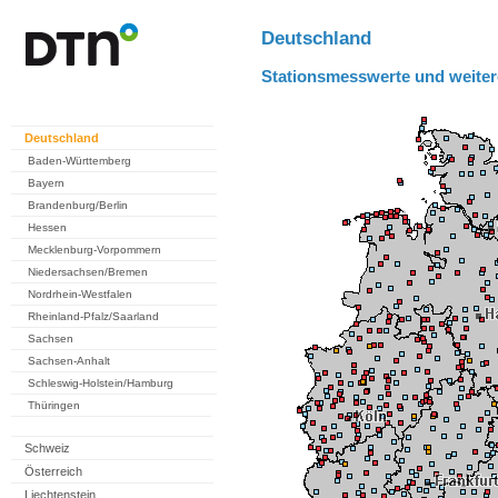
Deutschland
Stationsmesswerte und weiter
Deutschland
Baden-Württemberg
Bayern
Brandenburg/Berlin
Hessen
Mecklenburg-Vorpommern
Niedersachsen/Bremen
Nordrhein-Westfalen
Rheinland-Pfalz/Saarland
Sachsen
Sachsen-Anhalt
Schleswig-Holstein/Hamburg
Thüringen
Schweiz
Österreich
Liechtenstein