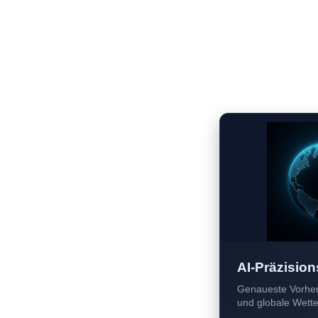
AI-Präzision
Genaueste Vorher
und globale Wetter