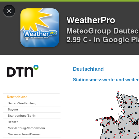
×
WeatherPro
MeteoGroup Deuts
2,99 € - In Google P
Deutschland
Stationsmesswerte und weiter
Deutschland
Baden-Württemberg
Bayern
Brandenburg/Berlin
Hessen
Mecklenburg-Vorpommern
Niedersachsen/Bremen