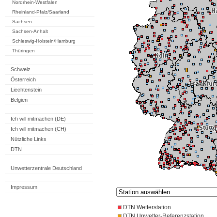
Nordrhein-Westfalen
Rheinland-Pfalz/Saarland
Sachsen
Sachsen-Anhalt
Schleswig-Holstein/Hamburg
Thüringen
Schweiz
Österreich
Liechtenstein
Belgien
Ich will mitmachen (DE)
Ich will mitmachen (CH)
Nützliche Links
DTN
Unwetterzentrale Deutschland
Impressum
DTN Wetterstation
DTN Unwetter-Referenzstation