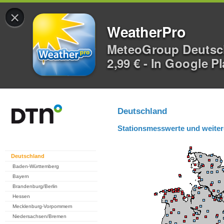
×
WeatherPro
MeteoGroup Deuts
2,99 € - In Google P
Deutschland
Stationsmesswerte und weiter
Deutschland
Baden-Württemberg
Bayern
Brandenburg/Berlin
Hessen
Mecklenburg-Vorpommern
Niedersachsen/Bremen