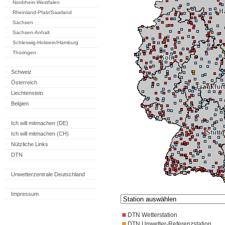
Nordrhein-Westfalen
Rheinland-Pfalz/Saarland
Sachsen
Sachsen-Anhalt
Schleswig-Holstein/Hamburg
Thüringen
Schweiz
Österreich
Liechtenstein
Belgien
Ich will mitmachen (DE)
Ich will mitmachen (CH)
Nützliche Links
DTN
Unwetterzentrale Deutschland
Impressum
DTN Wetterstation
DTN Unwetter-Referenzstation