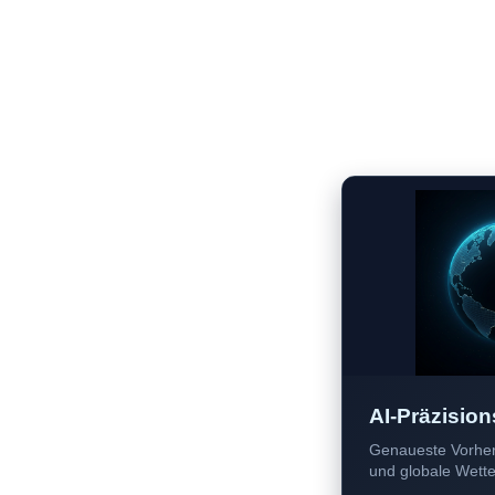
AI-Präzision
Genaueste Vorher
und globale Wetter