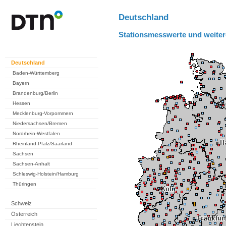
Deutschland
Stationsmesswerte und weiter
Deutschland
Baden-Württemberg
Bayern
Brandenburg/Berlin
Hessen
Mecklenburg-Vorpommern
Niedersachsen/Bremen
Nordrhein-Westfalen
Rheinland-Pfalz/Saarland
Sachsen
Sachsen-Anhalt
Schleswig-Holstein/Hamburg
Thüringen
Schweiz
Österreich
Liechtenstein