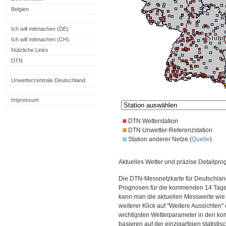
Belgien
Ich will mitmachen (DE)
Ich will mitmachen (CH)
Nützliche Links
DTN
Unwetterzentrale Deutschland
Impressum
DTN Wetterstation
DTN Unwetter-Referenzstation
Station anderer Netze (
Quelle
)
Aktuelles Wetter und präzise Detailpro
Die DTN-Messnetzkarte für Deutschland
Prognosen für die kommenden 14 Tage. 
kann man die aktuellen Messwerte wie
weiterer Klick auf "Weitere Aussichten"
wichtigsten Wetterparameter in den 
basieren auf der einzigartigen statisti