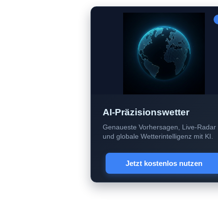
AI-Präzisionswetter
Genaueste Vorhersagen, Live-Radar
und globale Wetterintelligenz mit KI.
Jetzt kostenlos nutzen