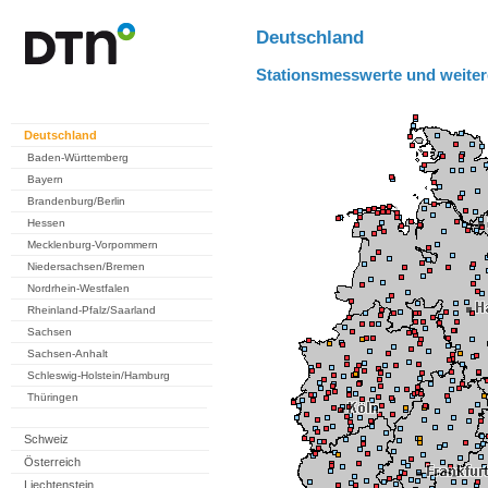
Deutschland
Stationsmesswerte und weiter
Deutschland
Baden-Württemberg
Bayern
Brandenburg/Berlin
Hessen
Mecklenburg-Vorpommern
Niedersachsen/Bremen
Nordrhein-Westfalen
Rheinland-Pfalz/Saarland
Sachsen
Sachsen-Anhalt
Schleswig-Holstein/Hamburg
Thüringen
Schweiz
Österreich
Liechtenstein