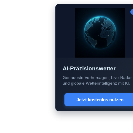
AI-Präzisionswetter
Genaueste Vorhersagen, Live-Radar
und globale Wetterintelligenz mit KI.
Jetzt kostenlos nutzen