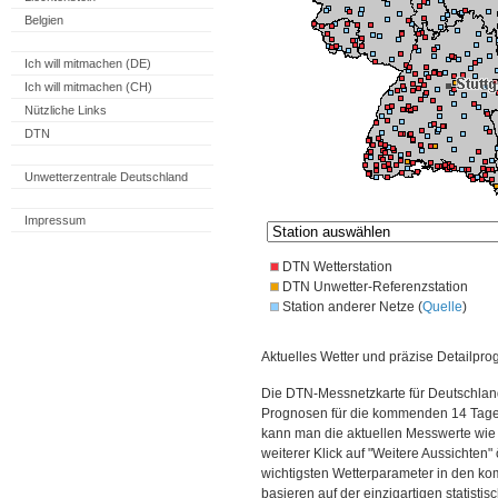
Belgien
Ich will mitmachen (DE)
Ich will mitmachen (CH)
Nützliche Links
DTN
Unwetterzentrale Deutschland
Impressum
DTN Wetterstation
DTN Unwetter-Referenzstation
Station anderer Netze (
Quelle
)
Aktuelles Wetter und präzise Detailpro
Die DTN-Messnetzkarte für Deutschland
Prognosen für die kommenden 14 Tage. 
kann man die aktuellen Messwerte wie
weiterer Klick auf "Weitere Aussichten"
wichtigsten Wetterparameter in den 
basieren auf der einzigartigen statisti