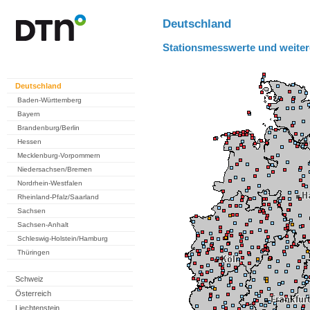
Deutschland
Stationsmesswerte und weiter
Deutschland
Baden-Württemberg
Bayern
Brandenburg/Berlin
Hessen
Mecklenburg-Vorpommern
Niedersachsen/Bremen
Nordrhein-Westfalen
Rheinland-Pfalz/Saarland
Sachsen
Sachsen-Anhalt
Schleswig-Holstein/Hamburg
Thüringen
Schweiz
Österreich
Liechtenstein