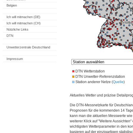
Belgien
Ich will mitmachen (DE)
Ich will mitmachen (CH)
Nützliche Links
DTN
Unwetterzentrale Deutschland
Impressum
DTN Wetterstation
DTN Unwetter-Referenzstation
Station anderer Netze (
Quelle
)
Aktuelles Wetter und präzise Detailpro
Die DTN-Messnetzkarte für Deutschland
Prognosen für die kommenden 14 Tage. 
kann man die aktuellen Messwerte wie
weiterer Klick auf "Weitere Aussichten"
wichtigsten Wetterparameter in den 
basieren auf der einzigartigen statisti