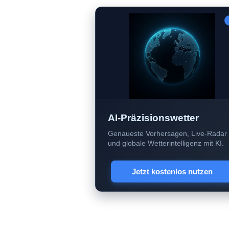
AI-Präzisionswetter
Genaueste Vorhersagen, Live-Radar
und globale Wetterintelligenz mit KI.
Jetzt kostenlos nutzen