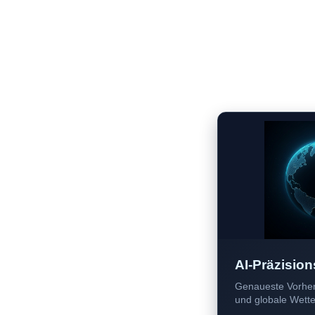
AI-Präzision
Genaueste Vorher
und globale Wetter