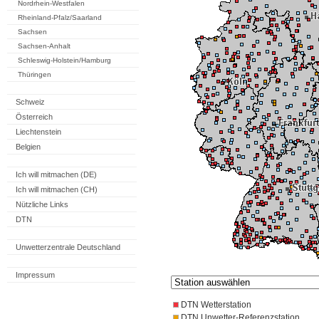
Nordrhein-Westfalen
Rheinland-Pfalz/Saarland
Sachsen
Sachsen-Anhalt
Schleswig-Holstein/Hamburg
Thüringen
Schweiz
Österreich
Liechtenstein
Belgien
Ich will mitmachen (DE)
Ich will mitmachen (CH)
Nützliche Links
DTN
Unwetterzentrale Deutschland
Impressum
DTN Wetterstation
DTN Unwetter-Referenzstation