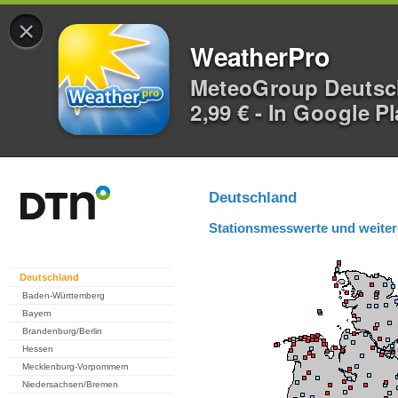
×
WeatherPro
MeteoGroup Deuts
2,99 € - In Google P
Deutschland
Stationsmesswerte und weiter
Deutschland
Baden-Württemberg
Bayern
Brandenburg/Berlin
Hessen
Mecklenburg-Vorpommern
Niedersachsen/Bremen