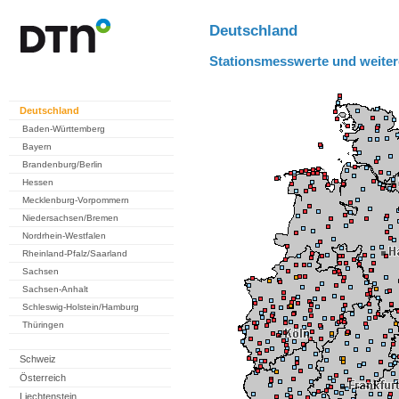
Deutschland
Stationsmesswerte und weiter
Deutschland
Baden-Württemberg
Bayern
Brandenburg/Berlin
Hessen
Mecklenburg-Vorpommern
Niedersachsen/Bremen
Nordrhein-Westfalen
Rheinland-Pfalz/Saarland
Sachsen
Sachsen-Anhalt
Schleswig-Holstein/Hamburg
Thüringen
Schweiz
Österreich
Liechtenstein