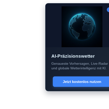
AI-Präzisionswetter
Genaueste Vorhersagen, Live-Radar
und globale Wetterintelligenz mit KI.
Jetzt kostenlos nutzen