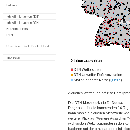
Belgien
Ich will mitmachen (DE)
Ich will mitmachen (CH)
Nützliche Links
DTN
Unwetterzentrale Deutschland
Impressum
DTN Wetterstation
DTN Unwetter-Referenzstation
Station anderer Netze (
Quelle
)
Aktuelles Wetter und präzise Detailpro
Die DTN-Messnetzkarte für Deutschland
Prognosen für die kommenden 14 Tage. 
kann man die aktuellen Messwerte wie
weiterer Klick auf "Weitere Aussichten"
wichtigsten Wetterparameter in den 
basieren auf der einzigartigen statisti