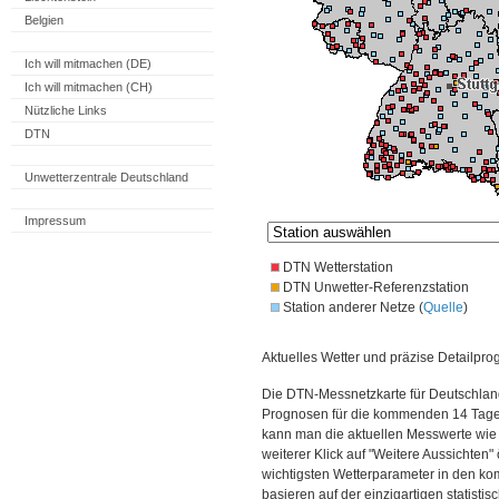
Belgien
Ich will mitmachen (DE)
Ich will mitmachen (CH)
Nützliche Links
DTN
Unwetterzentrale Deutschland
Impressum
DTN Wetterstation
DTN Unwetter-Referenzstation
Station anderer Netze (
Quelle
)
Aktuelles Wetter und präzise Detailpro
Die DTN-Messnetzkarte für Deutschland
Prognosen für die kommenden 14 Tage. 
kann man die aktuellen Messwerte wie
weiterer Klick auf "Weitere Aussichten"
wichtigsten Wetterparameter in den 
basieren auf der einzigartigen statisti