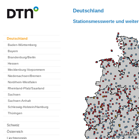
Deutschland
Stationsmesswerte und weiter
Deutschland
Baden-Württemberg
Bayern
Brandenburg/Berlin
Hessen
Mecklenburg-Vorpommern
Niedersachsen/Bremen
Nordrhein-Westfalen
Rheinland-Pfalz/Saarland
Sachsen
Sachsen-Anhalt
Schleswig-Holstein/Hamburg
Thüringen
Schweiz
Österreich
Liechtenstein