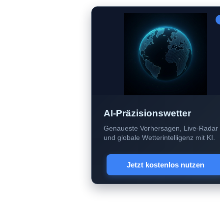
AI-Präzisionswetter
Genaueste Vorhersagen, Live-Radar
und globale Wetterintelligenz mit KI.
Jetzt kostenlos nutzen