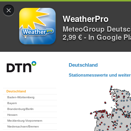
×
WeatherPro
MeteoGroup Deuts
2,99 € - In Google P
Deutschland
Stationsmesswerte und weiter
Deutschland
Baden-Württemberg
Bayern
Brandenburg/Berlin
Hessen
Mecklenburg-Vorpommern
Niedersachsen/Bremen