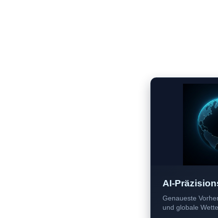
AI-Präzision
Genaueste Vorher
und globale Wetter