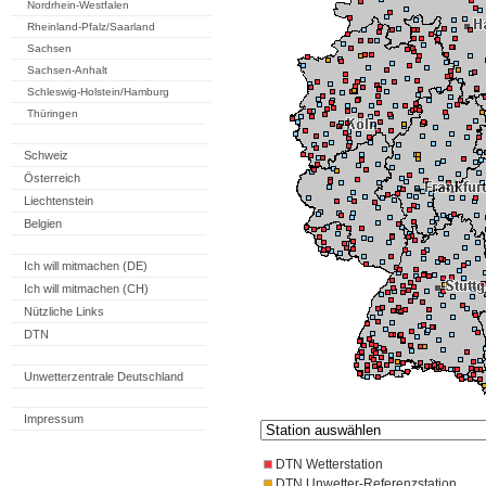
Nordrhein-Westfalen
Rheinland-Pfalz/Saarland
Sachsen
Sachsen-Anhalt
Schleswig-Holstein/Hamburg
Thüringen
Schweiz
Österreich
Liechtenstein
Belgien
Ich will mitmachen (DE)
Ich will mitmachen (CH)
Nützliche Links
DTN
Unwetterzentrale Deutschland
Impressum
DTN Wetterstation
DTN Unwetter-Referenzstation