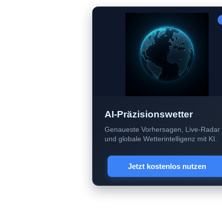
AI-Präzisionswetter
Genaueste Vorhersagen, Live-Radar
und globale Wetterintelligenz mit KI.
Jetzt kostenlos nutzen