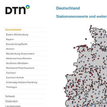
Deutschland
Stationsmesswerte und weiter
Deutschland
Baden-Württemberg
Bayern
Brandenburg/Berlin
Hessen
Mecklenburg-Vorpommern
Niedersachsen/Bremen
Nordrhein-Westfalen
Rheinland-Pfalz/Saarland
Sachsen
Sachsen-Anhalt
Schleswig-Holstein/Hamburg
Thüringen
Schweiz
Österreich
Liechtenstein