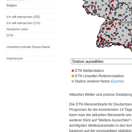
Belgien
Ich will mitmachen (DE)
Ich will mitmachen (CH)
Nützliche Links
DTN
Unwetterzentrale Deutschland
Impressum
DTN Wetterstation
DTN Unwetter-Referenzstation
Station anderer Netze (
Quelle
)
Aktuelles Wetter und präzise Detailpro
Die DTN-Messnetzkarte für Deutschland
Prognosen für die kommenden 14 Tage. 
kann man die aktuellen Messwerte wie
weiterer Klick auf "Weitere Aussichten"
wichtigsten Wetterparameter in den 
basieren auf der einzigartigen statisti