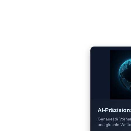
AI-Präzision
Genaueste Vorher
und globale Wetter