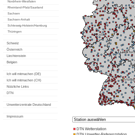
Nordrhein-Westfalen
Rheinland-Pfalz/Saarland
Sachsen
Sachsen-Anhalt
Schleswig-Holstein/Hamburg
Thüringen
Schweiz
Österreich
Liechtenstein
Belgien
Ich will mitmachen (DE)
Ich will mitmachen (CH)
Nützliche Links
DTN
Unwetterzentrale Deutschland
Impressum
DTN Wetterstation
DTN Unwetter-Referenzstation