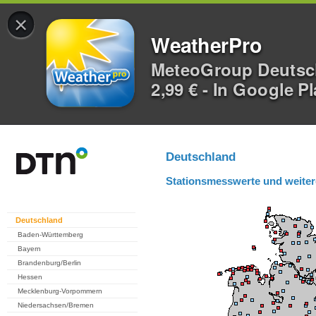
×
WeatherPro
MeteoGroup Deuts
2,99 € - In Google P
Deutschland
Stationsmesswerte und weiter
Deutschland
Baden-Württemberg
Bayern
Brandenburg/Berlin
Hessen
Mecklenburg-Vorpommern
Niedersachsen/Bremen