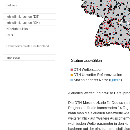
Belgien
Ich will mitmachen (DE)
Ich will mitmachen (CH)
Nützliche Links
DTN
Unwetterzentrale Deutschland
Impressum
DTN Wetterstation
DTN Unwetter-Referenzstation
Station anderer Netze (
Quelle
)
Aktuelles Wetter und präzise Detailpro
Die DTN-Messnetzkarte für Deutschland
Prognosen für die kommenden 14 Tage. 
kann man die aktuellen Messwerte wie
weiterer Klick auf "Weitere Aussichten"
wichtigsten Wetterparameter in den 
basieren auf der einzigartigen statisti