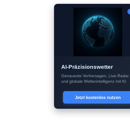
AI-Präzisionswetter
Genaueste Vorhersagen, Live-Radar
und globale Wetterintelligenz mit KI.
Jetzt kostenlos nutzen