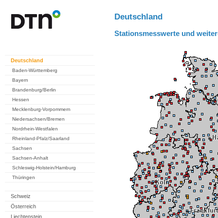
Deutschland
Stationsmesswerte und weiter
Deutschland
Baden-Württemberg
Bayern
Brandenburg/Berlin
Hessen
Mecklenburg-Vorpommern
Niedersachsen/Bremen
Nordrhein-Westfalen
Rheinland-Pfalz/Saarland
Sachsen
Sachsen-Anhalt
Schleswig-Holstein/Hamburg
Thüringen
Schweiz
Österreich
Liechtenstein