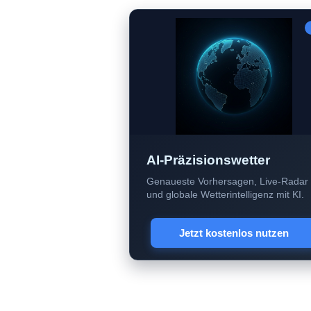
AI-Präzisionswetter
Genaueste Vorhersagen, Live-Radar
und globale Wetterintelligenz mit KI.
Jetzt kostenlos nutzen