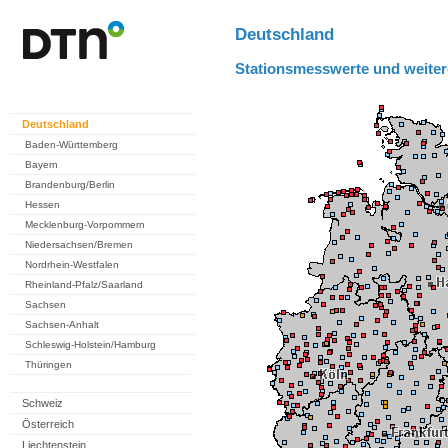
Deutschland
Stationsmesswerte und weiter
Deutschland
Baden-Württemberg
Bayern
Brandenburg/Berlin
Hessen
Mecklenburg-Vorpommern
Niedersachsen/Bremen
Nordrhein-Westfalen
Rheinland-Pfalz/Saarland
Sachsen
Sachsen-Anhalt
Schleswig-Holstein/Hamburg
Thüringen
Schweiz
Österreich
Liechtenstein