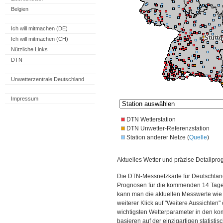
Belgien
Ich will mitmachen (DE)
Ich will mitmachen (CH)
Nützliche Links
DTN
Unwetterzentrale Deutschland
Impressum
DTN Wetterstation
DTN Unwetter-Referenzstation
Station anderer Netze (
Quelle
)
Aktuelles Wetter und präzise Detailpro
Die DTN-Messnetzkarte für Deutschland
Prognosen für die kommenden 14 Tage. 
kann man die aktuellen Messwerte wie
weiterer Klick auf "Weitere Aussichten"
wichtigsten Wetterparameter in den 
basieren auf der einzigartigen statisti