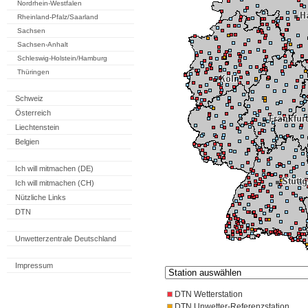
Nordrhein-Westfalen
Rheinland-Pfalz/Saarland
Sachsen
Sachsen-Anhalt
Schleswig-Holstein/Hamburg
Thüringen
Schweiz
Österreich
Liechtenstein
Belgien
Ich will mitmachen (DE)
Ich will mitmachen (CH)
Nützliche Links
DTN
Unwetterzentrale Deutschland
Impressum
DTN Wetterstation
DTN Unwetter-Referenzstation