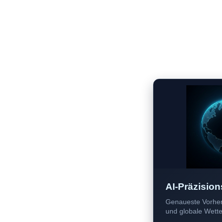
AI-Präzision
Genaueste Vorher
und globale Wetter