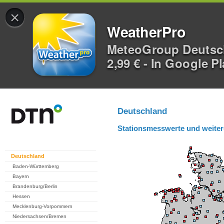
×
WeatherPro
MeteoGroup Deuts
2,99 € - In Google P
Deutschland
Stationsmesswerte und weiter
Deutschland
Baden-Württemberg
Bayern
Brandenburg/Berlin
Hessen
Mecklenburg-Vorpommern
Niedersachsen/Bremen