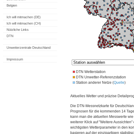
Belgien
Ich will mitmachen (DE)
Ich will mitmachen (CH)
Nützliche Links
DTN
Unwetterzentrale Deutschland
Impressum
DTN Wetterstation
DTN Unwetter-Referenzstation
Station anderer Netze (
Quelle
)
Aktuelles Wetter und präzise Detailpro
Die DTN-Messnetzkarte für Deutschland
Prognosen für die kommenden 14 Tage. 
kann man die aktuellen Messwerte wie
weiterer Klick auf "Weitere Aussichten"
wichtigsten Wetterparameter in den 
basieren auf der einzigartigen statisti