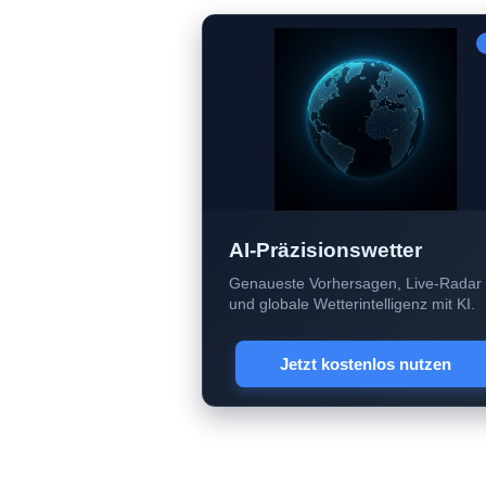
AI-Präzisionswetter
Genaueste Vorhersagen, Live-Radar
und globale Wetterintelligenz mit KI.
Jetzt kostenlos nutzen