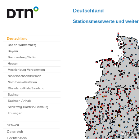
Deutschland
Stationsmesswerte und weiter
Deutschland
Baden-Württemberg
Bayern
Brandenburg/Berlin
Hessen
Mecklenburg-Vorpommern
Niedersachsen/Bremen
Nordrhein-Westfalen
Rheinland-Pfalz/Saarland
Sachsen
Sachsen-Anhalt
Schleswig-Holstein/Hamburg
Thüringen
Schweiz
Österreich
Liechtenstein