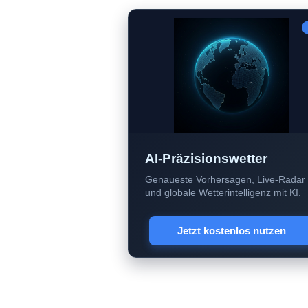
AI-Präzisionswetter
Genaueste Vorhersagen, Live-Radar
und globale Wetterintelligenz mit KI.
Jetzt kostenlos nutzen