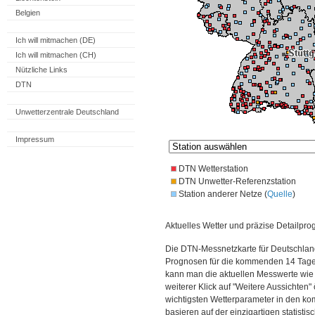
Belgien
Ich will mitmachen (DE)
Ich will mitmachen (CH)
Nützliche Links
DTN
Unwetterzentrale Deutschland
Impressum
DTN Wetterstation
DTN Unwetter-Referenzstation
Station anderer Netze (
Quelle
)
Aktuelles Wetter und präzise Detailpro
Die DTN-Messnetzkarte für Deutschland
Prognosen für die kommenden 14 Tage. 
kann man die aktuellen Messwerte wie
weiterer Klick auf "Weitere Aussichten"
wichtigsten Wetterparameter in den 
basieren auf der einzigartigen statisti