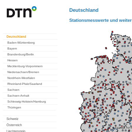
Deutschland
Stationsmesswerte und weiter
Deutschland
Baden-Württemberg
Bayern
Brandenburg/Berlin
Hessen
Mecklenburg-Vorpommern
Niedersachsen/Bremen
Nordrhein-Westfalen
Rheinland-Pfalz/Saarland
Sachsen
Sachsen-Anhalt
Schleswig-Holstein/Hamburg
Thüringen
Schweiz
Österreich
Liechtenstein