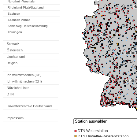
Nordrhein-Westfalen
Rheinland-Pfalz/Saarland
Sachsen
Sachsen-Anhalt
Schleswig-Holstein/Hamburg
Thüringen
Schweiz
Österreich
Liechtenstein
Belgien
Ich will mitmachen (DE)
Ich will mitmachen (CH)
Nützliche Links
DTN
Unwetterzentrale Deutschland
Impressum
DTN Wetterstation
DTN Unwetter-Referenzstation