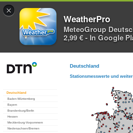
×
WeatherPro
MeteoGroup Deuts
2,99 € - In Google P
Deutschland
Stationsmesswerte und weiter
Deutschland
Baden-Württemberg
Bayern
Brandenburg/Berlin
Hessen
Mecklenburg-Vorpommern
Niedersachsen/Bremen