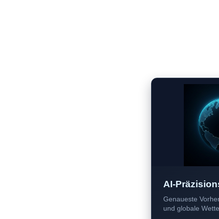
AI-Präzision
Genaueste Vorher
und globale Wetter