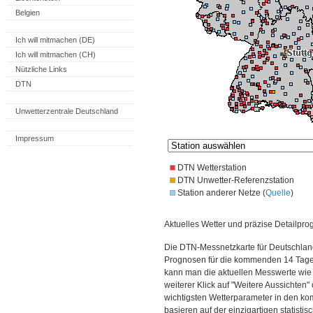
Belgien
Ich will mitmachen (DE)
Ich will mitmachen (CH)
Nützliche Links
DTN
Unwetterzentrale Deutschland
Impressum
DTN Wetterstation
DTN Unwetter-Referenzstation
Station anderer Netze (
Quelle
)
Aktuelles Wetter und präzise Detailpro
Die DTN-Messnetzkarte für Deutschland
Prognosen für die kommenden 14 Tage. 
kann man die aktuellen Messwerte wie
weiterer Klick auf "Weitere Aussichten"
wichtigsten Wetterparameter in den 
basieren auf der einzigartigen statisti