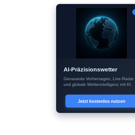
AI-Präzisionswetter
Genaueste Vorhersagen, Live-Radar
und globale Wetterintelligenz mit KI.
Jetzt kostenlos nutzen