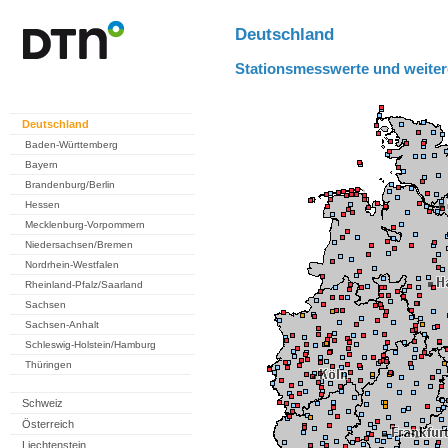
Deutschland
Stationsmesswerte und weiter
Deutschland
Baden-Württemberg
Bayern
Brandenburg/Berlin
Hessen
Mecklenburg-Vorpommern
Niedersachsen/Bremen
Nordrhein-Westfalen
Rheinland-Pfalz/Saarland
Sachsen
Sachsen-Anhalt
Schleswig-Holstein/Hamburg
Thüringen
Schweiz
Österreich
Liechtenstein