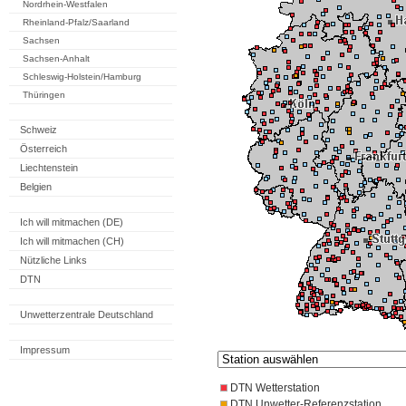
Nordrhein-Westfalen
Rheinland-Pfalz/Saarland
Sachsen
Sachsen-Anhalt
Schleswig-Holstein/Hamburg
Thüringen
Schweiz
Österreich
Liechtenstein
Belgien
Ich will mitmachen (DE)
Ich will mitmachen (CH)
Nützliche Links
DTN
Unwetterzentrale Deutschland
Impressum
DTN Wetterstation
DTN Unwetter-Referenzstation