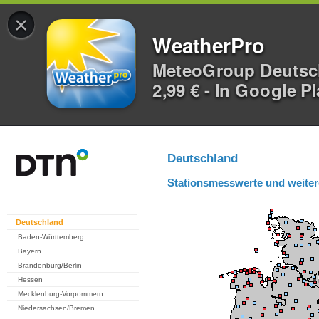
×
WeatherPro
MeteoGroup Deuts
2,99 € - In Google P
Deutschland
Stationsmesswerte und weiter
Deutschland
Baden-Württemberg
Bayern
Brandenburg/Berlin
Hessen
Mecklenburg-Vorpommern
Niedersachsen/Bremen