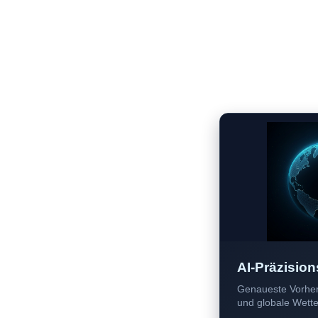
AI-Präzision
Genaueste Vorher
und globale Wetter