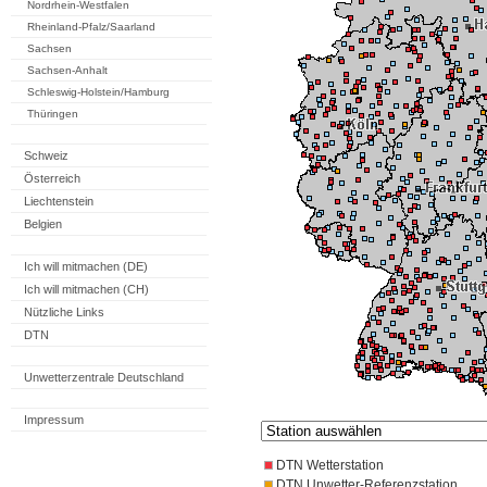
Nordrhein-Westfalen
Rheinland-Pfalz/Saarland
Sachsen
Sachsen-Anhalt
Schleswig-Holstein/Hamburg
Thüringen
Schweiz
Österreich
Liechtenstein
Belgien
Ich will mitmachen (DE)
Ich will mitmachen (CH)
Nützliche Links
DTN
Unwetterzentrale Deutschland
Impressum
DTN Wetterstation
DTN Unwetter-Referenzstation