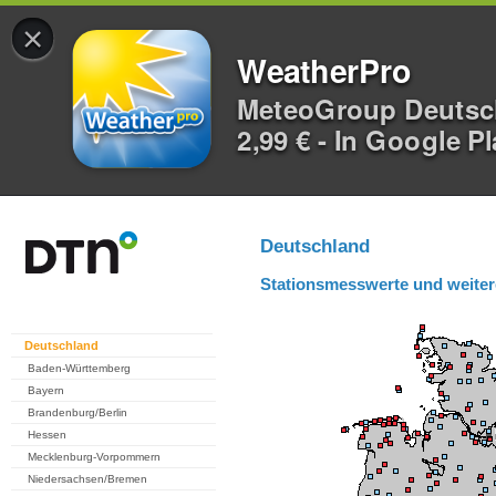
×
WeatherPro
MeteoGroup Deuts
2,99 € - In Google P
Deutschland
Stationsmesswerte und weiter
Deutschland
Baden-Württemberg
Bayern
Brandenburg/Berlin
Hessen
Mecklenburg-Vorpommern
Niedersachsen/Bremen