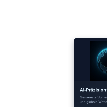
AI-Präzision
Genaueste Vorher
und globale Wetter