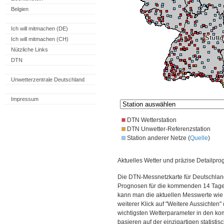
Belgien
Ich will mitmachen (DE)
Ich will mitmachen (CH)
Nützliche Links
DTN
Unwetterzentrale Deutschland
Impressum
DTN Wetterstation
DTN Unwetter-Referenzstation
Station anderer Netze (
Quelle
)
Aktuelles Wetter und präzise Detailpro
Die DTN-Messnetzkarte für Deutschland
Prognosen für die kommenden 14 Tage. 
kann man die aktuellen Messwerte wie
weiterer Klick auf "Weitere Aussichten"
wichtigsten Wetterparameter in den 
basieren auf der einzigartigen statisti