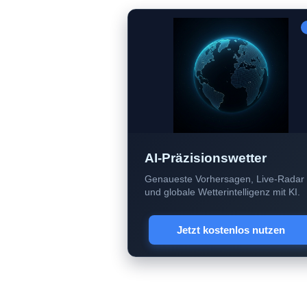
AI-Präzisionswetter
Genaueste Vorhersagen, Live-Radar
und globale Wetterintelligenz mit KI.
Jetzt kostenlos nutzen