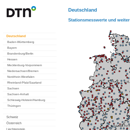
Deutschland
Stationsmesswerte und weiter
Deutschland
Baden-Württemberg
Bayern
Brandenburg/Berlin
Hessen
Mecklenburg-Vorpommern
Niedersachsen/Bremen
Nordrhein-Westfalen
Rheinland-Pfalz/Saarland
Sachsen
Sachsen-Anhalt
Schleswig-Holstein/Hamburg
Thüringen
Schweiz
Österreich
Liechtenstein