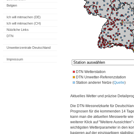
Belgien
Ich will mitmachen (DE)
Ich will mitmachen (CH)
Nützliche Links
DTN
Unwetterzentrale Deutschland
Impressum
DTN Wetterstation
DTN Unwetter-Referenzstation
Station anderer Netze (
Quelle
)
Aktuelles Wetter und präzise Detailpro
Die DTN-Messnetzkarte für Deutschland
Prognosen für die kommenden 14 Tage. 
kann man die aktuellen Messwerte wie
weiterer Klick auf "Weitere Aussichten"
wichtigsten Wetterparameter in den 
basieren auf der einzigartigen statisti