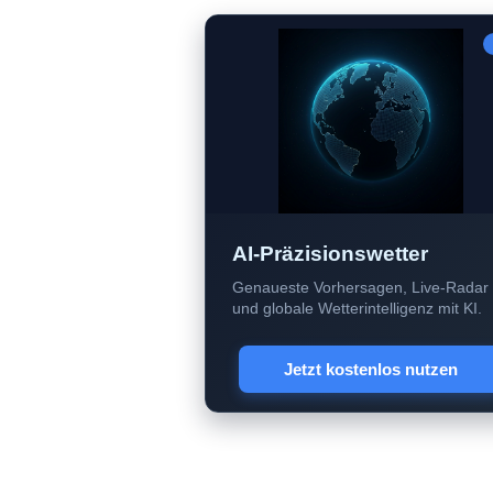
AI-Präzisionswetter
Genaueste Vorhersagen, Live-Radar
und globale Wetterintelligenz mit KI.
Jetzt kostenlos nutzen