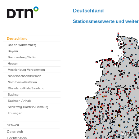
Deutschland
Stationsmesswerte und weiter
Deutschland
Baden-Württemberg
Bayern
Brandenburg/Berlin
Hessen
Mecklenburg-Vorpommern
Niedersachsen/Bremen
Nordrhein-Westfalen
Rheinland-Pfalz/Saarland
Sachsen
Sachsen-Anhalt
Schleswig-Holstein/Hamburg
Thüringen
Schweiz
Österreich
Liechtenstein