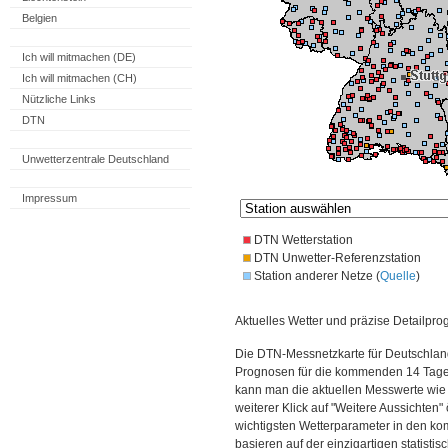
Belgien
Ich will mitmachen (DE)
Ich will mitmachen (CH)
Nützliche Links
DTN
Unwetterzentrale Deutschland
Impressum
DTN Wetterstation
DTN Unwetter-Referenzstation
Station anderer Netze (
Quelle
)
Aktuelles Wetter und präzise Detailpro
Die DTN-Messnetzkarte für Deutschland
Prognosen für die kommenden 14 Tage. 
kann man die aktuellen Messwerte wie
weiterer Klick auf "Weitere Aussichten"
wichtigsten Wetterparameter in den 
basieren auf der einzigartigen statisti