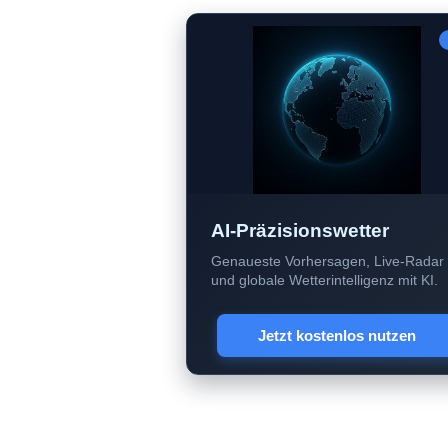
AI-Präzisionswetter
Genaueste Vorhersagen, Live-Radar
und globale Wetterintelligenz mit KI.
Jetzt kostenlos nutzen