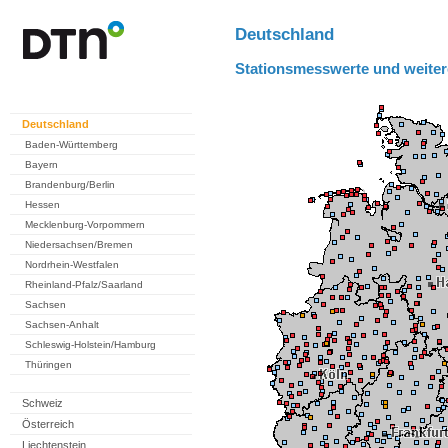
Deutschland
Stationsmesswerte und weiter
Deutschland
Baden-Württemberg
Bayern
Brandenburg/Berlin
Hessen
Mecklenburg-Vorpommern
Niedersachsen/Bremen
Nordrhein-Westfalen
Rheinland-Pfalz/Saarland
Sachsen
Sachsen-Anhalt
Schleswig-Holstein/Hamburg
Thüringen
Schweiz
Österreich
Liechtenstein