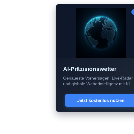
AI-Präzisionswetter
Genaueste Vorhersagen, Live-Radar
und globale Wetterintelligenz mit KI.
Jetzt kostenlos nutzen