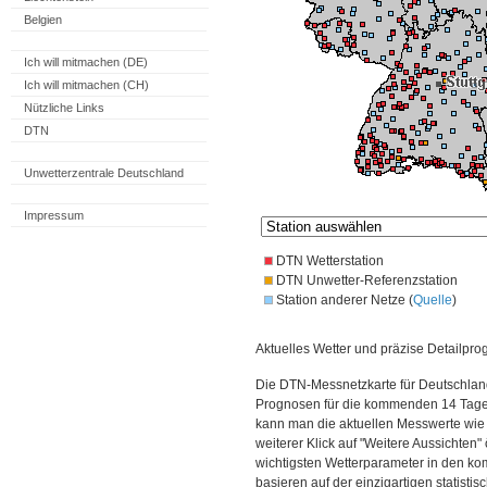
Belgien
Ich will mitmachen (DE)
Ich will mitmachen (CH)
Nützliche Links
DTN
Unwetterzentrale Deutschland
Impressum
DTN Wetterstation
DTN Unwetter-Referenzstation
Station anderer Netze (
Quelle
)
Aktuelles Wetter und präzise Detailpro
Die DTN-Messnetzkarte für Deutschland
Prognosen für die kommenden 14 Tage. 
kann man die aktuellen Messwerte wie
weiterer Klick auf "Weitere Aussichten"
wichtigsten Wetterparameter in den 
basieren auf der einzigartigen statisti