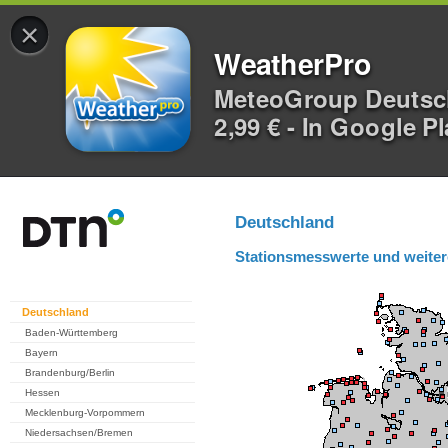
×
WeatherPro
MeteoGroup Deuts
2,99 € - In Google P
Deutschland
Stationsmesswerte und weiter
Deutschland
Baden-Württemberg
Bayern
Brandenburg/Berlin
Hessen
Mecklenburg-Vorpommern
Niedersachsen/Bremen