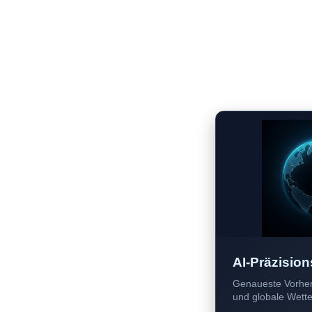
AI-Präzision
Genaueste Vorher
und globale Wetter