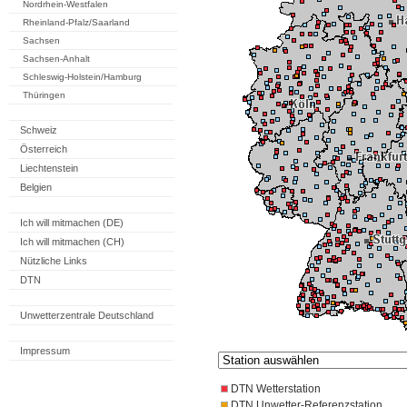
Nordrhein-Westfalen
Rheinland-Pfalz/Saarland
Sachsen
Sachsen-Anhalt
Schleswig-Holstein/Hamburg
Thüringen
Schweiz
Österreich
Liechtenstein
Belgien
Ich will mitmachen (DE)
Ich will mitmachen (CH)
Nützliche Links
DTN
Unwetterzentrale Deutschland
Impressum
DTN Wetterstation
DTN Unwetter-Referenzstation