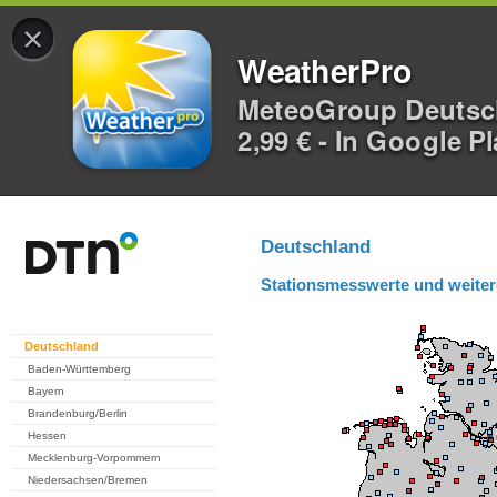
×
WeatherPro
MeteoGroup Deuts
2,99 € - In Google P
Deutschland
Stationsmesswerte und weiter
Deutschland
Baden-Württemberg
Bayern
Brandenburg/Berlin
Hessen
Mecklenburg-Vorpommern
Niedersachsen/Bremen