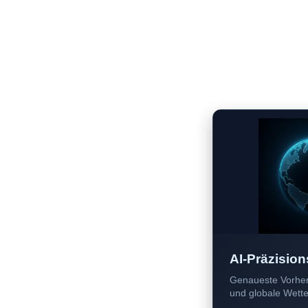
AI-Präzision
Genaueste Vorher
und globale Wetter