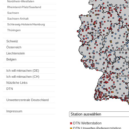
Nordrhein-Westfalen
Rheinland-Pfalz/Saarland
Sachsen
Sachsen-Anhalt
Schleswig-Holstein/Hamburg
Thüringen
Schweiz
Österreich
Liechtenstein
Belgien
Ich will mitmachen (DE)
Ich will mitmachen (CH)
Nützliche Links
DTN
Unwetterzentrale Deutschland
Impressum
DTN Wetterstation
DTN Unwetter-Referenzstation