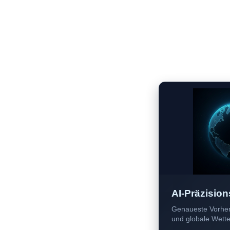
AI-Präzision
Genaueste Vorher
und globale Wetter