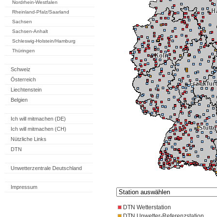
Nordrhein-Westfalen
Rheinland-Pfalz/Saarland
Sachsen
Sachsen-Anhalt
Schleswig-Holstein/Hamburg
Thüringen
Schweiz
Österreich
Liechtenstein
Belgien
Ich will mitmachen (DE)
Ich will mitmachen (CH)
Nützliche Links
DTN
Unwetterzentrale Deutschland
Impressum
DTN Wetterstation
DTN Unwetter-Referenzstation