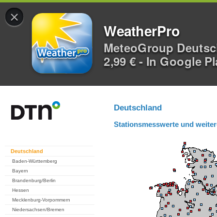
×
WeatherPro
MeteoGroup Deuts
2,99 € - In Google P
Deutschland
Stationsmesswerte und weiter
Deutschland
Baden-Württemberg
Bayern
Brandenburg/Berlin
Hessen
Mecklenburg-Vorpommern
Niedersachsen/Bremen