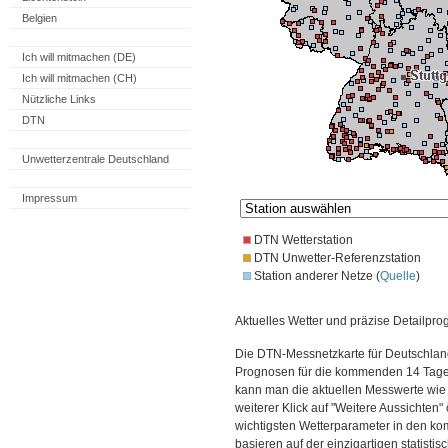
Belgien
Ich will mitmachen (DE)
Ich will mitmachen (CH)
Nützliche Links
DTN
Unwetterzentrale Deutschland
Impressum
DTN Wetterstation
DTN Unwetter-Referenzstation
Station anderer Netze (
Quelle
)
Aktuelles Wetter und präzise Detailpro
Die DTN-Messnetzkarte für Deutschland
Prognosen für die kommenden 14 Tage. 
kann man die aktuellen Messwerte wie
weiterer Klick auf "Weitere Aussichten"
wichtigsten Wetterparameter in den 
basieren auf der einzigartigen statisti