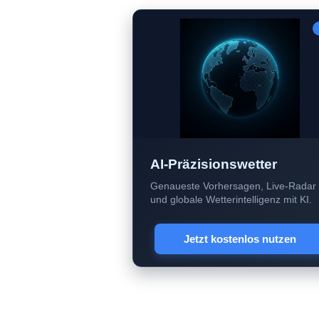
AI-Präzisionswetter
Genaueste Vorhersagen, Live-Radar
und globale Wetterintelligenz mit KI.
Jetzt kostenlos nutzen