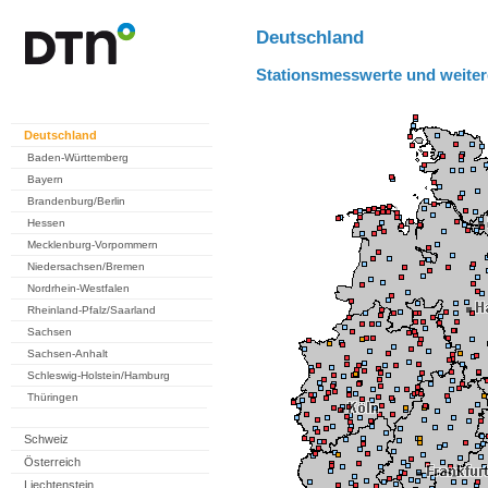
Deutschland
Stationsmesswerte und weiter
Deutschland
Baden-Württemberg
Bayern
Brandenburg/Berlin
Hessen
Mecklenburg-Vorpommern
Niedersachsen/Bremen
Nordrhein-Westfalen
Rheinland-Pfalz/Saarland
Sachsen
Sachsen-Anhalt
Schleswig-Holstein/Hamburg
Thüringen
Schweiz
Österreich
Liechtenstein