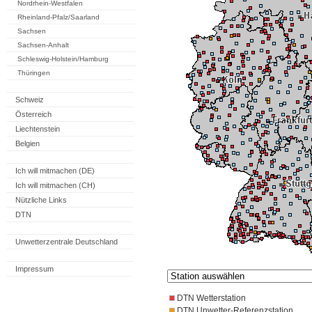
Nordrhein-Westfalen
Rheinland-Pfalz/Saarland
Sachsen
Sachsen-Anhalt
Schleswig-Holstein/Hamburg
Thüringen
Schweiz
Österreich
Liechtenstein
Belgien
Ich will mitmachen (DE)
Ich will mitmachen (CH)
Nützliche Links
DTN
Unwetterzentrale Deutschland
Impressum
DTN Wetterstation
DTN Unwetter-Referenzstation