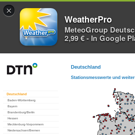
×
WeatherPro
MeteoGroup Deuts
2,99 € - In Google P
Deutschland
Stationsmesswerte und weiter
Deutschland
Baden-Württemberg
Bayern
Brandenburg/Berlin
Hessen
Mecklenburg-Vorpommern
Niedersachsen/Bremen