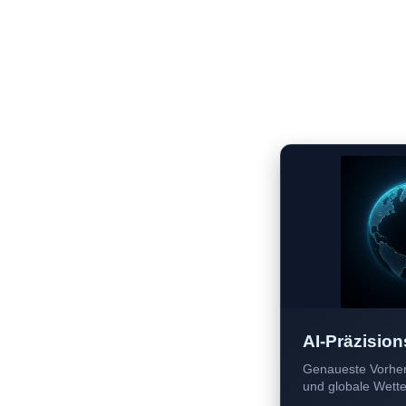
AI-Präzision
Genaueste Vorher
und globale Wetter