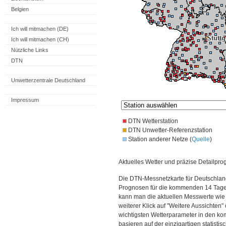
Belgien
Ich will mitmachen (DE)
Ich will mitmachen (CH)
Nützliche Links
DTN
Unwetterzentrale Deutschland
Impressum
DTN Wetterstation
DTN Unwetter-Referenzstation
Station anderer Netze (
Quelle
)
Aktuelles Wetter und präzise Detailpro
Die DTN-Messnetzkarte für Deutschland
Prognosen für die kommenden 14 Tage. 
kann man die aktuellen Messwerte wie
weiterer Klick auf "Weitere Aussichten"
wichtigsten Wetterparameter in den 
basieren auf der einzigartigen statisti