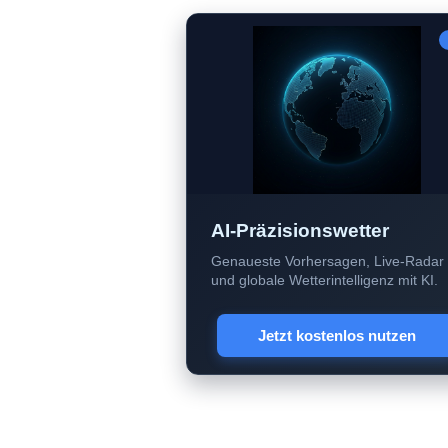
AI-Präzisionswetter
Genaueste Vorhersagen, Live-Radar
und globale Wetterintelligenz mit KI.
Jetzt kostenlos nutzen