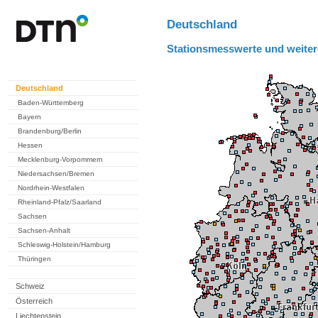
Deutschland
Stationsmesswerte und weiter
Deutschland
Baden-Württemberg
Bayern
Brandenburg/Berlin
Hessen
Mecklenburg-Vorpommern
Niedersachsen/Bremen
Nordrhein-Westfalen
Rheinland-Pfalz/Saarland
Sachsen
Sachsen-Anhalt
Schleswig-Holstein/Hamburg
Thüringen
Schweiz
Österreich
Liechtenstein