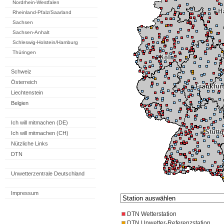
Nordrhein-Westfalen
Rheinland-Pfalz/Saarland
Sachsen
Sachsen-Anhalt
Schleswig-Holstein/Hamburg
Thüringen
Schweiz
Österreich
Liechtenstein
Belgien
Ich will mitmachen (DE)
Ich will mitmachen (CH)
Nützliche Links
DTN
Unwetterzentrale Deutschland
Impressum
DTN Wetterstation
DTN Unwetter-Referenzstation