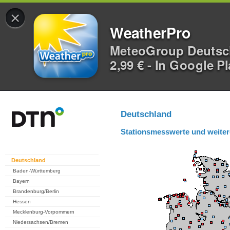
×
WeatherPro
MeteoGroup Deuts
2,99 € - In Google P
Deutschland
Stationsmesswerte und weiter
Deutschland
Baden-Württemberg
Bayern
Brandenburg/Berlin
Hessen
Mecklenburg-Vorpommern
Niedersachsen/Bremen