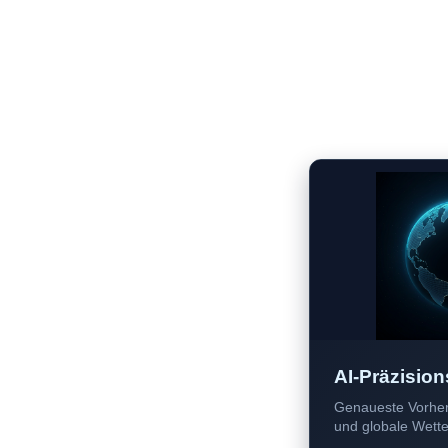
AI-Präzision
Genaueste Vorher
und globale Wetter